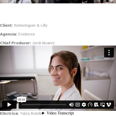
Client:
Boheringuer & Lilly
Agencia:
Evidenze
Chief Producer:
Jordi Alvarez
Producer:
Carla Santaló
Aux. Producer:
Pablo González
Director:
Sergi Garnica
DOP:
Josep H. Vallès
Foquista:
Mica Ruiz
Gaffer:
Xavi Margalef
Aux. Camera:
Paula Botella
Eléctrica:
Yalza Botella