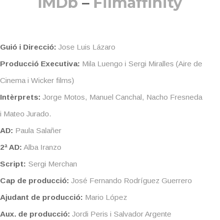
IMDb
–
Filmaffinity
Guió i Direcció:
Jose Luis Lázaro
Producció Executiva:
Mila Luengo i Sergi Miralles (Aire de
Cinema i Wicker films)
Intèrprets:
Jorge Motos, Manuel Canchal, Nacho Fresneda
i Mateo Jurado.
AD:
Paula Salañer
2ª AD:
Alba Iranzo
Script:
Sergi Merchan
Cap de producció:
José Fernando Rodríguez Guerrero
Ajudant de producció:
Mario López
Aux. de producció:
Jordi Peris i Salvador Argente