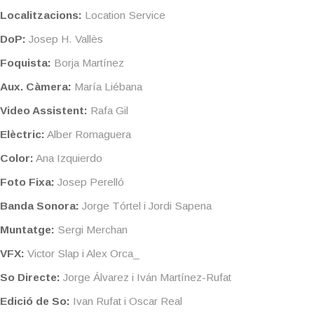
Localitzacions:
Location Service
DoP:
Josep H. Vallès
Foquista:
Borja Martínez
Aux. Càmera:
María Liébana
Video Assistent:
Rafa Gil
Elèctric:
Alber Romaguera
Color:
Ana Izquierdo
Foto Fixa:
Josep Perelló
Banda Sonora:
Jorge Tórtel i Jordi Sapena
Muntatge:
Sergi Merchan
VFX:
Victor Slap i Alex Orca_
So Directe:
Jorge Álvarez i Iván Martínez-Rufat
Edició de So:
Ivan Rufat i Oscar Real